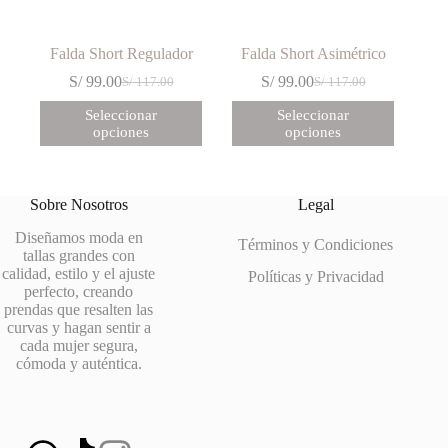
Falda Short Regulador
Falda Short Asimétrico
S/
99.00
S/
99.00
S/
117.00
S/
117.00
El
El
El
El
precio
precio
precio
precio
Este
Este
Seleccionar
Seleccionar
original
actual
original
actual
producto
producto
opciones
opciones
era:
es:
era:
es:
tiene
tiene
S/ 117.00.
S/ 99.00.
S/ 117.00.
S/ 99.00.
múltiples
múltiples
variantes.
variantes.
Las
Las
Sobre Nosotros
Legal
opciones
opciones
se
se
Diseñamos moda en
Términos y Condiciones
pueden
pueden
tallas grandes con
elegir
elegir
calidad, estilo y el ajuste
Políticas y Privacidad
en
en
perfecto, creando
la
la
prendas que resalten las
página
página
curvas y hagan sentir a
de
de
cada mujer segura,
producto
producto
cómoda y auténtica.